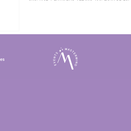
espera
cantidad
ies