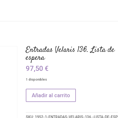
Entradas Velaris 136. Lista de
espera
97,50
€
1 disponibles
Entradas
Añadir al carrito
Velaris
136.
Lista
de
SKU:
1952-1-ENTRADAS-VELARIS-136.-LISTA-DE-ES